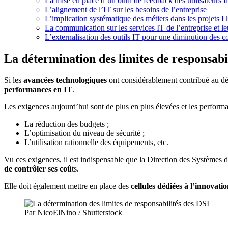
La mise en place d’un outil de feedback des utilisateurs f
L’alignement de l’IT sur les besoins de l’entreprise
L’implication systématique des métiers dans les projets I
La communication sur les services IT de l’entreprise et le
L’externalisation des outils IT pour une diminution des c
La détermination des limites de responsabi
Si les
avancées technologiques
ont considérablement contribué au dé
performances en IT
.
Les exigences aujourd’hui sont de plus en plus élevées et les perform
La réduction des budgets ;
L’optimisation du niveau de sécurité ;
L’utilisation rationnelle des équipements, etc.
Vu ces exigences, il est indispensable que la Direction des Systèmes d
de contrôler ses coû
ts.
Elle doit également mettre en place des
cellules dédiées à l’innovati
Par NicoElNino / Shutterstock