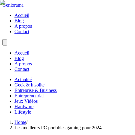
Geniorama
Accueil
Blog
A propos
Contact
Accueil
Blog
A propos
Contact
Actualité
Geek & Insolite
Entreprise & Business
Entrepreneuriat
Jeux Vidéos
Hardware
Lifestyle
Home
/
Les meilleurs PC portables gaming pour 2024