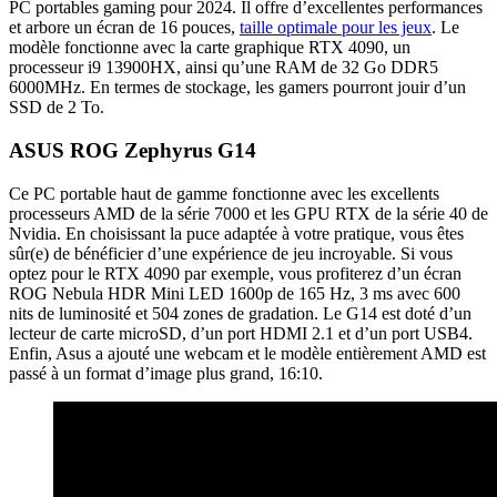
PC portables gaming pour 2024. Il offre d’excellentes performances
et arbore un écran de 16 pouces,
taille optimale pour les jeux
. Le
modèle fonctionne avec la carte graphique RTX 4090, un
processeur i9 13900HX, ainsi qu’une RAM de 32 Go DDR5
6000MHz. En termes de stockage, les gamers pourront jouir d’un
SSD de 2 To.
ASUS ROG Zephyrus G14
Ce PC portable haut de gamme fonctionne avec les excellents
processeurs AMD de la série 7000 et les GPU RTX de la série 40 de
Nvidia. En choisissant la puce adaptée à votre pratique, vous êtes
sûr(e) de bénéficier d’une expérience de jeu incroyable. Si vous
optez pour le RTX 4090 par exemple, vous profiterez d’un écran
ROG Nebula HDR Mini LED 1600p de 165 Hz, 3 ms avec 600
nits de luminosité et 504 zones de gradation. Le G14 est doté d’un
lecteur de carte microSD, d’un port HDMI 2.1 et d’un port USB4.
Enfin, Asus a ajouté une webcam et le modèle entièrement AMD est
passé à un format d’image plus grand, 16:10.