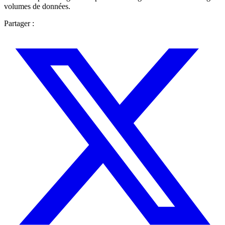
volumes de données.
Partager :