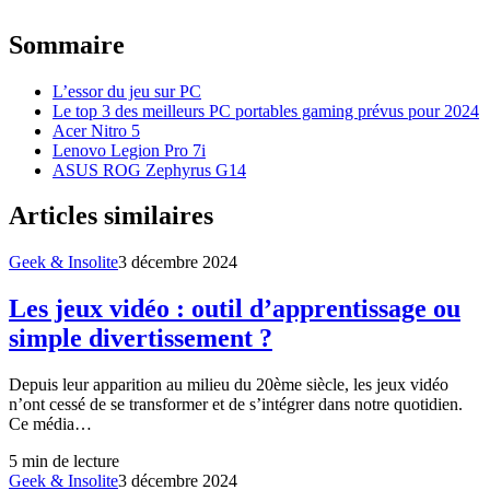
Sommaire
L’essor du jeu sur PC
Le top 3 des meilleurs PC portables gaming prévus pour 2024
Acer Nitro 5
Lenovo Legion Pro 7i
ASUS ROG Zephyrus G14
Articles similaires
Geek & Insolite
3 décembre 2024
Les jeux vidéo : outil d’apprentissage ou
simple divertissement ?
Depuis leur apparition au milieu du 20ème siècle, les jeux vidéo
n’ont cessé de se transformer et de s’intégrer dans notre quotidien.
Ce média…
5
min de lecture
Geek & Insolite
3 décembre 2024