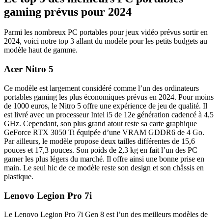
gaming prévus pour 2024
Parmi les nombreux PC portables pour jeux vidéo prévus sortir en
2024, voici notre top 3 allant du modèle pour les petits budgets au
modèle haut de gamme.
Acer Nitro 5
Ce modèle est largement considéré comme l’un des ordinateurs
portables gaming les plus économiques prévus en 2024. Pour moins
de 1000 euros, le Nitro 5 offre une expérience de jeu de qualité. Il
est livré avec un processeur Intel i5 de 12e génération cadencé à 4,5
GHz. Cependant, son plus grand atout reste sa carte graphique
GeForce RTX 3050 Ti équipée d’une VRAM GDDR6 de 4 Go.
Par ailleurs, le modèle propose deux tailles différentes de 15,6
pouces et 17,3 pouces. Son poids de 2,3 kg en fait l’un des PC
gamer les plus légers du marché. Il offre ainsi une bonne prise en
main. Le seul hic de ce modèle reste son design et son châssis en
plastique.
Lenovo Legion Pro 7i
Le Lenovo Legion Pro 7i Gen 8 est l’un des meilleurs modèles de