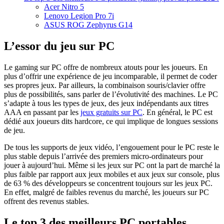
Acer Nitro 5
Lenovo Legion Pro 7i
ASUS ROG Zephyrus G14
L’essor du jeu sur PC
Le gaming sur PC offre de nombreux atouts pour les joueurs. En
plus d’offrir une expérience de jeu incomparable, il permet de coder
ses propres jeux. Par ailleurs, la combinaison souris/clavier offre
plus de possibilités, sans parler de l’évolutivité des machines. Le PC
s’adapte à tous les types de jeux, des jeux indépendants aux titres
AAA en passant par les
jeux gratuits sur PC
. En général, le PC est
dédié aux joueurs dits hardcore, ce qui implique de longues sessions
de jeu.
De tous les supports de jeux vidéo, l’engouement pour le PC reste le
plus stable depuis l’arrivée des premiers micro-ordinateurs pour
jouer à aujourd’hui. Même si les jeux sur PC ont la part de marché la
plus faible par rapport aux jeux mobiles et aux jeux sur console, plus
de 63 % des développeurs se concentrent toujours sur les jeux PC.
En effet, malgré de faibles revenus du marché, les joueurs sur PC
offrent des revenus stables.
Le top 3 des meilleurs PC portables