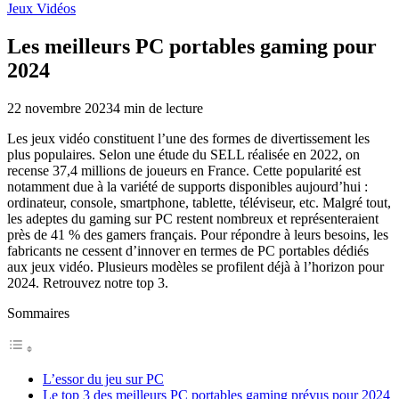
Jeux Vidéos
Les meilleurs PC portables gaming pour
2024
22 novembre 2023
4
min de lecture
Les jeux vidéo constituent l’une des formes de divertissement les
plus populaires. Selon une étude du SELL réalisée en 2022, on
recense 37,4 millions de joueurs en France. Cette popularité est
notamment due à la variété de supports disponibles aujourd’hui :
ordinateur, console, smartphone, tablette, téléviseur, etc. Malgré tout,
les adeptes du gaming sur PC restent nombreux et représenteraient
près de 41 % des gamers français. Pour répondre à leurs besoins, les
fabricants ne cessent d’innover en termes de PC portables dédiés
aux jeux vidéo. Plusieurs modèles se profilent déjà à l’horizon pour
2024. Retrouvez notre top 3.
Sommaires
L’essor du jeu sur PC
Le top 3 des meilleurs PC portables gaming prévus pour 2024