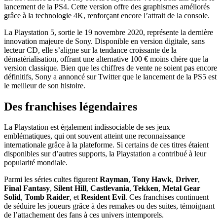
lancement de la PS4. Cette version offre des graphismes améliorés
grâce à la technologie 4K, renforçant encore l’attrait de la console.
La Playstation 5, sortie le 19 novembre 2020, représente la dernière
innovation majeure de Sony. Disponible en version digitale, sans
lecteur CD, elle s’aligne sur la tendance croissante de la
dématérialisation, offrant une alternative 100 € moins chère que la
version classique. Bien que les chiffres de vente ne soient pas encore
définitifs, Sony a annoncé sur Twitter que le lancement de la PS5 est
le meilleur de son histoire.
Des franchises légendaires
La Playstation est également indissociable de ses jeux
emblématiques, qui ont souvent atteint une reconnaissance
internationale grâce à la plateforme. Si certains de ces titres étaient
disponibles sur d’autres supports, la Playstation a contribué à leur
popularité mondiale.
Parmi les séries cultes figurent
Rayman
,
Tony Hawk
,
Driver
,
Final Fantasy
,
Silent Hill
,
Castlevania
,
Tekken
,
Metal Gear
Solid
,
Tomb Raider
, et
Resident Evil
. Ces franchises continuent
de séduire les joueurs grâce à des remakes ou des suites, témoignant
de l’attachement des fans à ces univers intemporels.