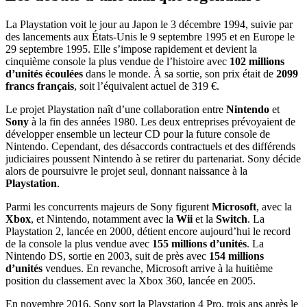
La Playstation voit le jour au Japon le 3 décembre 1994, suivie par
des lancements aux États-Unis le 9 septembre 1995 et en Europe le
29 septembre 1995. Elle s’impose rapidement et devient la
cinquième console la plus vendue de l’histoire avec
102 millions
d’unités écoulées
dans le monde. À sa sortie, son prix était de
2099
francs français
, soit l’équivalent actuel de 319 €.
Le projet Playstation naît d’une collaboration entre
Nintendo
et
Sony
à la fin des années 1980. Les deux entreprises prévoyaient de
développer ensemble un lecteur CD pour la future console de
Nintendo. Cependant, des désaccords contractuels et des différends
judiciaires poussent Nintendo à se retirer du partenariat. Sony décide
alors de poursuivre le projet seul, donnant naissance à la
Playstation
.
Parmi les concurrents majeurs de Sony figurent
Microsoft
, avec la
Xbox
, et Nintendo, notamment avec la
Wii
et la
Switch
. La
Playstation 2, lancée en 2000, détient encore aujourd’hui le record
de la console la plus vendue avec
155 millions d’unités
. La
Nintendo DS, sortie en 2003, suit de près avec
154 millions
d’unités
vendues. En revanche, Microsoft arrive à la huitième
position du classement avec la Xbox 360, lancée en 2005.
En novembre 2016, Sony sort la Playstation 4 Pro, trois ans après le