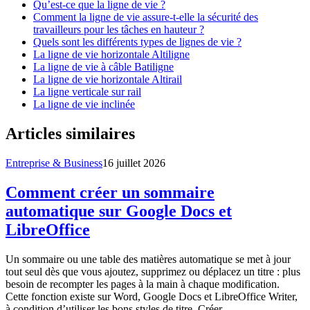
Qu’est-ce que la ligne de vie ?
Comment la ligne de vie assure-t-elle la sécurité des
travailleurs pour les tâches en hauteur ?
Quels sont les différents types de lignes de vie ?
La ligne de vie horizontale Altiligne
La ligne de vie à câble Batiligne
La ligne de vie horizontale Altirail
La ligne verticale sur rail
La ligne de vie inclinée
Articles similaires
Entreprise & Business
16 juillet 2026
Comment créer un sommaire
automatique sur Google Docs et
LibreOffice
Un sommaire ou une table des matières automatique se met à jour
tout seul dès que vous ajoutez, supprimez ou déplacez un titre : plus
besoin de recompter les pages à la main à chaque modification.
Cette fonction existe sur Word, Google Docs et LibreOffice Writer,
à condition d’utiliser les bons styles de titre. Créer …