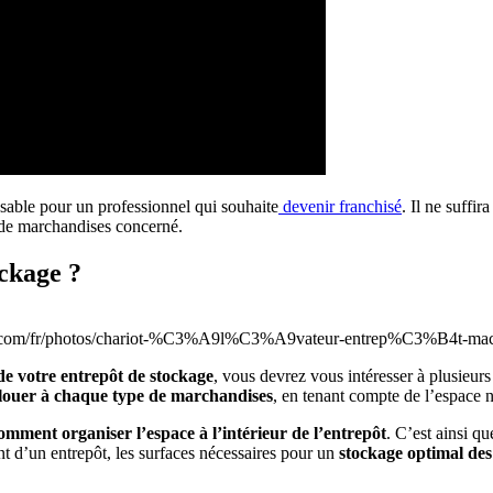
nsable pour un professionnel qui souhaite
devenir franchisé
. Il ne suffi
de marchandises concerné.
ckage ?
bay.com/fr/photos/chariot-%C3%A9l%C3%A9vateur-entrep%C3%B4t-ma
e votre entrepôt de stockage
, vous devrez vous intéresser à plusieur
allouer à chaque type de marchandises
, en tenant compte de l’espace n
omment organiser l’espace à l’intérieur de l’entrepôt
. C’est ainsi q
t d’un entrepôt, les surfaces nécessaires pour un
stockage optimal de