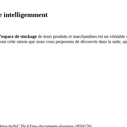
ce intelligemment
l’espace de stockage
de leurs produits et marchandises est un véritable c
t pour cette raison que nous vous proposons de découvrir dans la suite, 
/archive-bo%C3%AEtes-documents-dossiers-1850170/