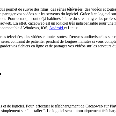
us permet de suivre des films, des séries télévisées, des vidéos et toute
partager vos vidéos sur les serveurs du logiciel. Grâce à ce logiciel sur
ion. Pour ceux qui sont déjà habitués à faire du streaming et les profes
acaoweb. En effet, cacaoweb est un logiciel très indispensable pour une
 est compatible à Windows, iOS,
Android
et Linux.
ries télévisées, des vidéos et toutes sortes d’œuvres audiovisuelles sur c
s serez contraint de patienter pendant de longues minutes si vous compte
arder vos fichiers en ligne et de partager vos vidéos sur les serveurs du 
?
ns et de logiciel. Pour effectuer le téléchargement de Cacaoweb sur Pla
simplement sur ‘’installer’’. Le logiciel sera automatiquement téléchargé