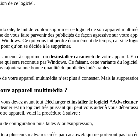
ion de ce logiciel.
oxale, le fait de vouloir supprimer ce logiciel de son appareil multiméd
se de vous faire parvenir des publicités de façon agressive sur votre appar
re Windows. Ce qui vous fait perdre énormément de temps, car si le
logi
s pour qu’on se décide à le supprimer.
ous amener à supprimer ou
désinstaller cacaoweb
de votre appareil. En 
ature qui sera reconnue par Windows. Ce faisant, cette variante du logicie
s rajoutera une bonne quantité de publicités indésirables.
b
de votre appareil multimédia n’est plus à contester. Mais la suppression 
otre appareil multimédia ?
 vous devez avant tout télécharger et
installer le logiciel ‘’Adwcleaner
ner est un logiciel très puissant qui peut vous aider à vous débarrasse
otre appareil, voici la procédure à suivre :
au de configuration puis faites Ajout/suppression,
tectera plusieurs malwares créés par cacaoweb qui ne porteront pas forc