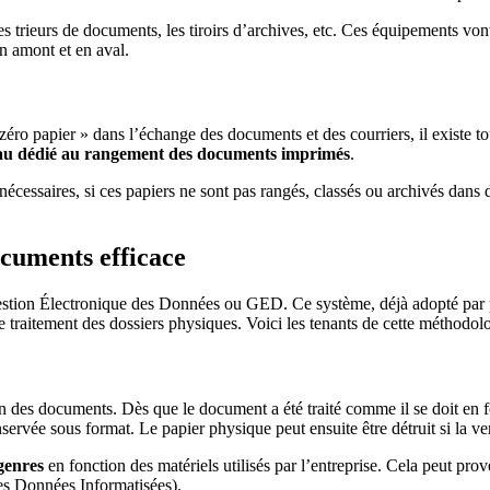
les trieurs de documents, les tiroirs d’archives, etc. Ces équipements vo
en amont et en aval.
« zéro papier » dans l’échange des documents et des courriers, il existe 
eau dédié au rangement
des documents imprimés
.
cessaires, si ces papiers ne sont pas rangés, classés ou archivés dans 
ocuments efficace
Gestion Électronique des Données ou GED. Ce système, déjà adopté par p
 traitement des dossiers physiques. Voici les tenants de cette méthodolo
 des documents. Dès que le document a été traité comme il se doit en fo
servée sous format. Le papier physique peut ensuite être détruit si la ve
 genres
en fonction des matériels utilisés par l’entreprise. Cela peut pro
es Données Informatisées).