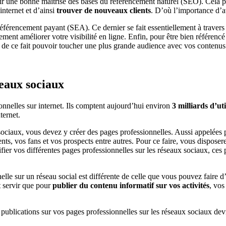
voir une bonne maîtrise des bases du référencement naturel (SEO). Cela p
internet et d’ainsi
trouver de nouveaux clients
. D’où l’importance d’
éférencement payant (SEA). Ce dernier se fait essentiellement à travers
t améliorer votre visibilité en ligne. Enfin, pour être bien référencé s
z de ce fait pouvoir toucher une plus grande audience avec vos contenus
seaux sociaux
ionnelles sur internet. Ils comptent aujourd’hui environ
3 milliards d’uti
ternet.
x sociaux, vous devez y créer des pages professionnelles. Aussi appelées
ients, vos fans et vos prospects entre autres. Pour ce faire, vous dispos
ifier vos différentes pages professionnelles sur les réseaux sociaux, ces 
lle sur un réseau social est différente de celle que vous pouvez faire d
t servir que pour
publier du contenu informatif sur vos activités
, vos
 publications sur vos pages professionnelles sur les réseaux sociaux devro