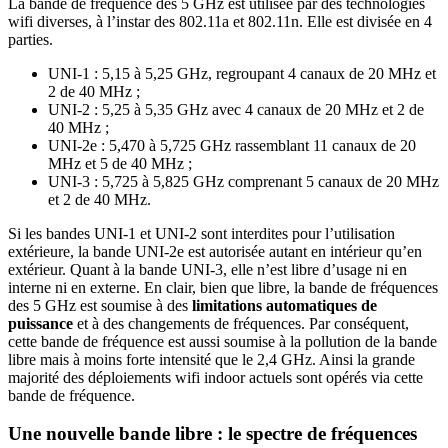
La bande de fréquence des 5 GHz est utilisée par des technologies
wifi diverses, à l’instar des 802.11a et 802.11n. Elle est divisée en 4
parties.
UNI-1 : 5,15 à 5,25 GHz, regroupant 4 canaux de 20 MHz et
2 de 40 MHz ;
UNI-2 : 5,25 à 5,35 GHz avec 4 canaux de 20 MHz et 2 de
40 MHz ;
UNI-2e : 5,470 à 5,725 GHz rassemblant 11 canaux de 20
MHz et 5 de 40 MHz ;
UNI-3 : 5,725 à 5,825 GHz comprenant 5 canaux de 20 MHz
et 2 de 40 MHz.
Si les bandes UNI-1 et UNI-2 sont interdites pour l’utilisation
extérieure, la bande UNI-2e est autorisée autant en intérieur qu’en
extérieur. Quant à la bande UNI-3, elle n’est libre d’usage ni en
interne ni en externe. En clair, bien que libre, la bande de fréquences
des 5 GHz est soumise à des
limitations automatiques de
puissance
et à des changements de fréquences. Par conséquent,
cette bande de fréquence est aussi soumise à la pollution de la bande
libre mais à moins forte intensité que le 2,4 GHz. Ainsi la grande
majorité des déploiements wifi indoor actuels sont opérés via cette
bande de fréquence.
Une nouvelle bande libre : le spectre de fréquences