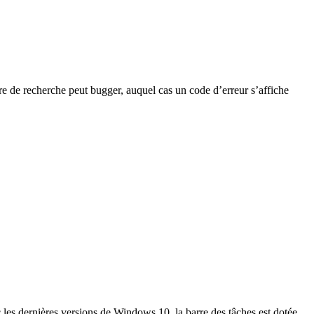
re de recherche peut bugger, auquel cas un code d’erreur s’affiche
 les dernières versions de Windows 10, la barre des tâches est dotée