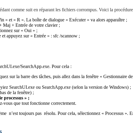
ant comme suit en réparant les fichiers corrompus. Voici la procédure 
n » et « R ». La boîte de dialogue « Exécuter » va alors apparaître ;
+ Maj + Entrée de votre clavier ;
tionnez sur « Oui » ;
et appuyez sur « Entrée » : sfc /scannow ;
archUI.exe/SearchApp.exe. Pour cela :
quez sur la barre des tâches, puis allez dans la fenêtre « Gestionnaire de
s voyiez SearchUI.exe ou SearchApp.exe (selon la version de Windows) ;
as de la fenêtre) ;
e processus » ;
ez-vous que tout fonctionne correctement.
lème n’est toujours pas résolu. Pour cela, sélectionnez « Processus ». 
s