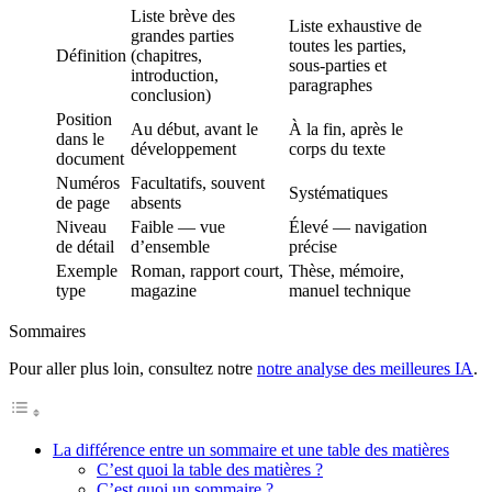
Liste brève des
Liste exhaustive de
grandes parties
toutes les parties,
Définition
(chapitres,
sous-parties et
introduction,
paragraphes
conclusion)
Position
Au début, avant le
À la fin, après le
dans le
développement
corps du texte
document
Numéros
Facultatifs, souvent
Systématiques
de page
absents
Niveau
Faible — vue
Élevé — navigation
de détail
d’ensemble
précise
Exemple
Roman, rapport court,
Thèse, mémoire,
type
magazine
manuel technique
Sommaires
Pour aller plus loin, consultez notre
notre analyse des meilleures IA
.
La différence entre un sommaire et une table des matières
C’est quoi la table des matières ?
C’est quoi un sommaire ?