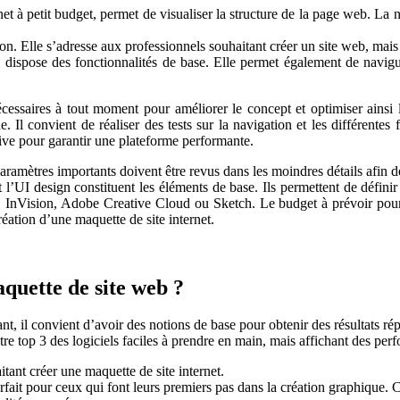
et à petit budget, permet de visualiser la structure de la page web. La n
ation. Elle s’adresse aux professionnels souhaitant créer un site web, m
ispose des fonctionnalités de base. Elle permet également de naviguer 
écessaires à tout moment pour améliorer le concept et optimiser ainsi l
 Il convient de réaliser des tests sur la navigation et les différentes f
tive pour garantir une plateforme performante.
mètres importants doivent être revus dans les moindres détails afin de cap
t l’UI design constituent les éléments de base. Ils permettent de définir
n, InVision, Adobe Creative Cloud ou Sketch. Le budget à prévoir pour
éation d’une maquette de site internet.
aquette de site web ?
, il convient d’avoir des notions de base pour obtenir des résultats ré
tre top 3 des logiciels faciles à prendre en main, mais affichant des per
tant créer une maquette de site internet.
arfait pour ceux qui font leurs premiers pas dans la création graphique.