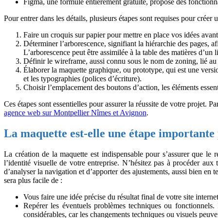
Figma, une formule entièrement gratuite, propose des fonctionna
Pour entrer dans les détails, plusieurs étapes sont requises pour créer
Faire un croquis sur papier pour mettre en place vos idées avant d
Déterminer l’arborescence, signifiant la hiérarchie des pages, a
L’arborescence peut être assimilée à la table des matières d’un l
Définir le wireframe, aussi connu sous le nom de zoning, lié a
Élaborer la maquette graphique, ou prototype, qui est une versi
et les typographies (polices d’écriture).
Choisir l’emplacement des boutons d’action, les éléments essenti
Ces étapes sont essentielles pour assurer la réussite de votre projet. P
agence web sur Montpellier Nîmes et Avignon
.
La maquette est-elle une étape importante 
La création de la maquette est indispensable pour s’assurer que le re
l’identité visuelle de votre entreprise. N’hésitez pas à procéder aux
d’analyser la navigation et d’apporter des ajustements, aussi bien en
sera plus facile de :
Vous faire une idée précise du résultat final de votre site interne
Repérer les éventuels problèmes techniques ou fonctionnels. P
considérables, car les changements techniques ou visuels peuvent