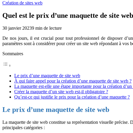
Création de sites web
Quel est le prix d’une maquette de site web
30 janvier 2023
9
min de lecture
De nos jours, il est crucial pour tout professionnel de disposer d’un
paramètres sont à considérer pour créer un site web répondant à vos b
Sommaires
Le prix d’une maquette de site web
À qui faire appel pour la création d’une maquette de site web ?
La maquette est-elle une étape importante pour la création d’un
Créer la maquette d’un site web est-il obligatoire ?
Qu’est-ce qui justifie le prix pour la création d’une maquette ?
Le prix d’une maquette de site web
La maquette de site web constitue sa représentation visuelle précise. De
principales catégories :