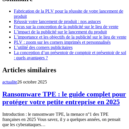
Fabrication de la PLV pour la réussite de votre lancement de
produit
Réussir votre lancement de produit : nos astuces
Focus sur la conception de la publicité sur le lieu de vente
L’impact de la publicité sur le lancement du produit
L’importance et les objectifs de la publicité sur le lieu de vente
PLV : zoom sur les corners imprimés et personnalisés
L’utilité des corners publicitaires
La conception d’un présentoir de comptoir et présentoir de sol
: quels avantages ?
Articles similaires
actualite
26 octobre 2025
Ransomware TPE : le guide complet pour
protéger votre petite entreprise en 2025
Introduction : le ransomware TPE, la menace n°1 des TPE
françaises en 2025 Vous savez, il y a quelques années, on pensait
que les cyberattaques…