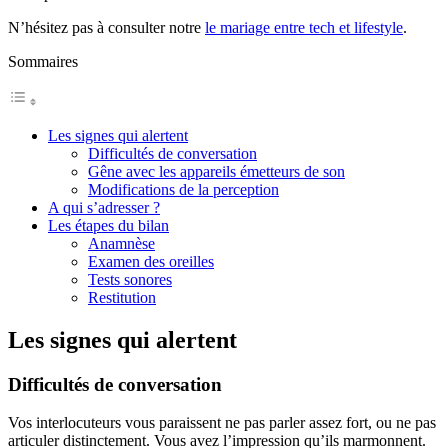
N’hésitez pas à consulter notre
le mariage entre tech et lifestyle
.
Sommaires
Les signes qui alertent
Difficultés de conversation
Gêne avec les appareils émetteurs de son
Modifications de la perception
A qui s’adresser ?
Les étapes du bilan
Anamnèse
Examen des oreilles
Tests sonores
Restitution
Les signes qui alertent
Difficultés de conversation
Vos interlocuteurs vous paraissent ne pas parler assez fort, ou ne pas
articuler distinctement. Vous avez l’impression qu’ils marmonnent.