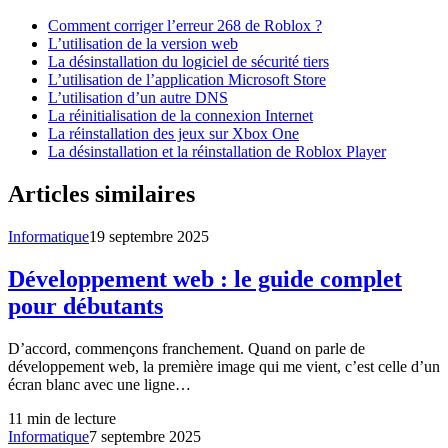
Comment corriger l’erreur 268 de Roblox ?
L’utilisation de la version web
La désinstallation du logiciel de sécurité tiers
L’utilisation de l’application Microsoft Store
L’utilisation d’un autre DNS
La réinitialisation de la connexion Internet
La réinstallation des jeux sur Xbox One
La désinstallation et la réinstallation de Roblox Player
Articles similaires
Informatique
19 septembre 2025
Développement web : le guide complet
pour débutants
D’accord, commençons franchement. Quand on parle de
développement web, la première image qui me vient, c’est celle d’un
écran blanc avec une ligne…
11
min de lecture
Informatique
7 septembre 2025